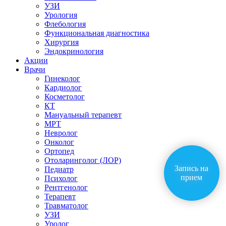
УЗИ
Урология
Флебология
Функциональная диагностика
Хирургия
Эндокринология
Акции
Врачи
Гинеколог
Кардиолог
Косметолог
КТ
Мануальный терапевт
МРТ
Невролог
Онколог
Ортопед
Отоларинголог (ЛОР)
Запись на
Педиатр
прием
Психолог
Рентгенолог
Терапевт
Травматолог
УЗИ
Уролог