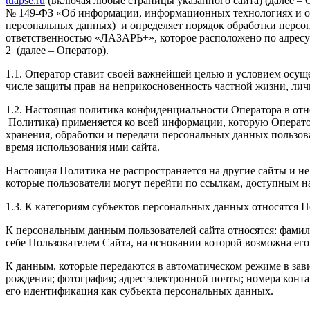
tuapse.ru
(включая любые страницы указанного сайта) (далее – 
№ 149-ФЗ «Об информации, информационных технологиях и о з
персональных данных) и определяет порядок обработки перс
ответственностью «ЛАЗАРЬ+», которое расположено по адресу: 
2 (далее – Оператор).
1.1. Оператор ставит своей важнейшей целью и условием осуще
числе защиты прав на неприкосновенность частной жизни, лич
1.2. Настоящая политика конфиденциальности Оператора в от
Политика) применяется ко всей информации, которую Операто
хранения, обработки и передачи персональных данных пользов
время использования ими сайта.
Настоящая Политика не распространяется на другие сайты и не
которые пользователи могут перейти по ссылкам, доступным на
1.3. К категориям субъектов персональных данных относятся П
К персональным данным пользователей сайта относятся: фамили
себе Пользователем Сайта, на основании которой возможна ег
К данным, которые передаются в автоматическом режиме в завис
рождения; фотография; адрес электронной почты; номера конт
его идентификация как субъекта персональных данных.