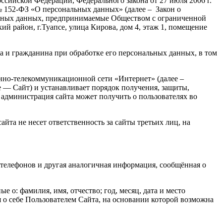
ссийской Федерации, Федерального закона от 27 июля 2006 г.
 152-ФЗ «О персональных данных» (далее – Закон о
льных данных, предпринимаемые Обществом с ограниченной
й район, г.Туапсе, улица Кирова, дом 4, этаж 1, помещение
а и гражданина при обработке его персональных данных, в том
нно-телекоммуникационной сети «Интернет» (далее –
е — Сайт) и устанавливает порядок получения, защиты,
 администрация сайта может получить о пользователях во
йта не несет ответственность за сайты третьих лиц, на
 телефонов и другая аналогичная информация, сообщённая о
 о: фамилия, имя, отчество; год, месяц, дата и место
 о себе Пользователем Сайта, на основании которой возможна