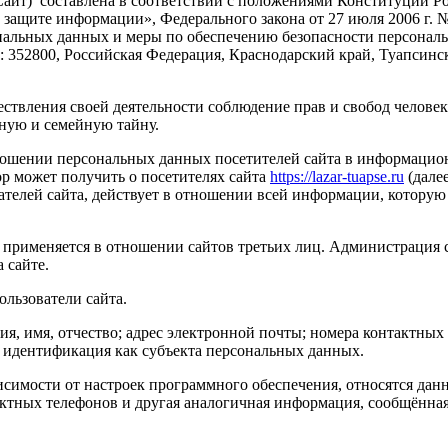
Сайт) составлена в соответствии с положениями Конституции Ро
ащите информации», Федерального закона от 27 июля 2006 г. №
ональных данных и меры по обеспечению безопасности персона
352800, Российская Федерация, Краснодарский край, Туапсински
ствления своей деятельности соблюдение прав и свобод человек
ную и семейную тайну.
ношении персональных данных посетителей сайта в информацио
р может получить о посетителях сайта
https://lazar-tuapse.ru
(дале
ателей сайта, действует в отношении всей информации, которую
 применяется в отношении сайтов третьих лиц. Администрация са
 сайте.
ользователи сайта.
я, имя, отчество; адрес электронной почты; номера контактных
о идентификация как субъекта персональных данных.
имости от настроек программного обеспечения, относятся данные
актных телефонов и другая аналогичная информация, сообщённая