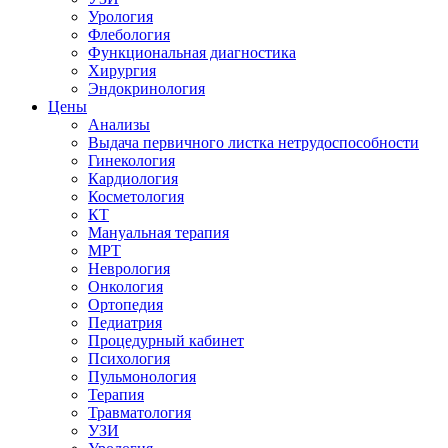
Урология
Флебология
Функциональная диагностика
Хирургия
Эндокринология
Цены
Анализы
Выдача первичного листка нетрудоспособности
Гинекология
Кардиология
Косметология
КТ
Мануальная терапия
МРТ
Неврология
Онкология
Ортопедия
Педиатрия
Процедурный кабинет
Психология
Пульмонология
Терапия
Травматология
УЗИ