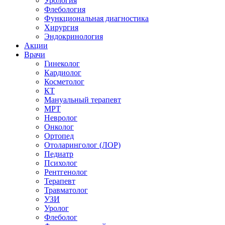
Урология
Флебология
Функциональная диагностика
Хирургия
Эндокринология
Акции
Врачи
Гинеколог
Кардиолог
Косметолог
КТ
Мануальный терапевт
МРТ
Невролог
Онколог
Ортопед
Отоларинголог (ЛОР)
Педиатр
Психолог
Рентгенолог
Терапевт
Травматолог
УЗИ
Уролог
Флеболог