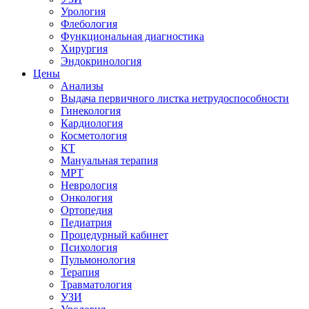
Урология
Флебология
Функциональная диагностика
Хирургия
Эндокринология
Цены
Анализы
Выдача первичного листка нетрудоспособности
Гинекология
Кардиология
Косметология
КТ
Мануальная терапия
МРТ
Неврология
Онкология
Ортопедия
Педиатрия
Процедурный кабинет
Психология
Пульмонология
Терапия
Травматология
УЗИ