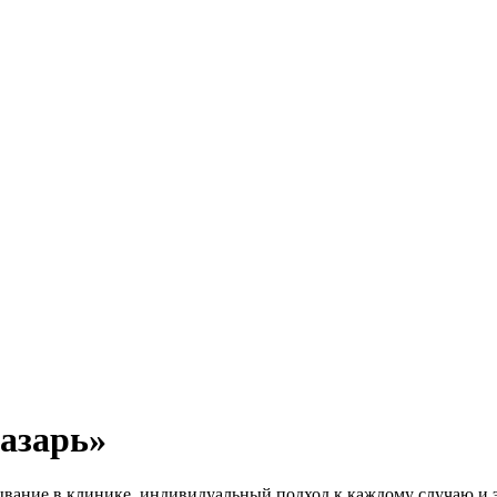
азарь»
вание в клинике, индивидуальный подход к каждому случаю и 