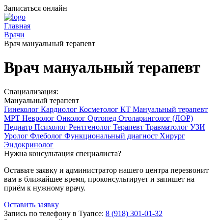
Записаться онлайн
Главная
Врачи
Врач мануальный терапевт
Врач мануальный терапевт
Спациализация:
Мануальный терапевт
Гинеколог
Кардиолог
Косметолог
КТ
Мануальный терапевт
МРТ
Невролог
Онколог
Ортопед
Отоларинголог (ЛОР)
Педиатр
Психолог
Рентгенолог
Терапевт
Травматолог
УЗИ
Уролог
Флеболог
Функциональный диагност
Хирург
Эндокринолог
Нужна консультация специалиста?
Оставьте заявку и администратор нашего центра перезвонит
вам в ближайшее время, проконсультирует и запишет на
приём к нужному врачу.
Оставить заявку
Запись по телефону в Туапсе:
8 (918) 301-01-32