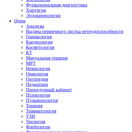
Функциональная диагностика
Хирургия
Эндокринология
Цены
Анализы
Выдача первичного листка нетрудоспособности
Гинекология
Кардиология
Косметология
КТ
Мануальная терапия
МРТ
Неврология
Онкология
Ортопедия
Педиатрия
Процедурный кабинет
Психология
Пульмонология
Терапия
Травматология
УЗИ
Урология
Флебология