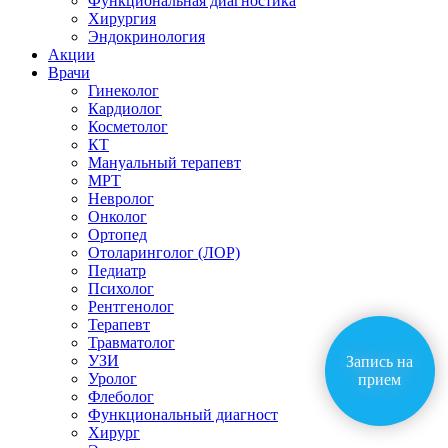
Функциональная диагностика
Хирургия
Эндокринология
Акции
Врачи
Гинеколог
Кардиолог
Косметолог
КТ
Мануальный терапевт
МРТ
Невролог
Онколог
Ортопед
Отоларинголог (ЛОР)
Педиатр
Психолог
Рентгенолог
Терапевт
Травматолог
УЗИ
Запись на
Уролог
прием
Флеболог
Функциональный диагност
Хирург