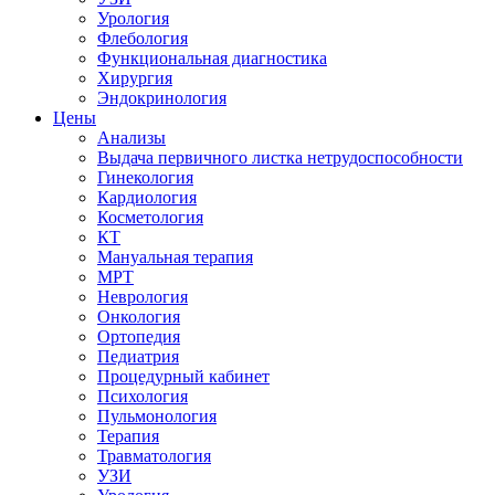
Урология
Флебология
Функциональная диагностика
Хирургия
Эндокринология
Цены
Анализы
Выдача первичного листка нетрудоспособности
Гинекология
Кардиология
Косметология
КТ
Мануальная терапия
МРТ
Неврология
Онкология
Ортопедия
Педиатрия
Процедурный кабинет
Психология
Пульмонология
Терапия
Травматология
УЗИ