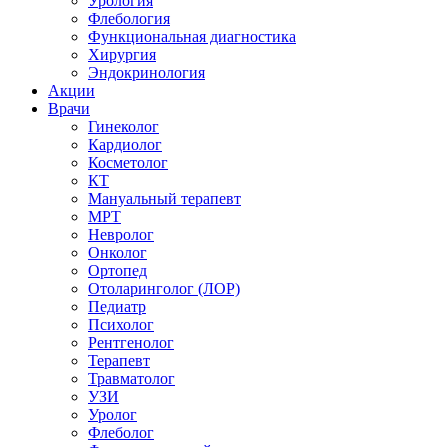
Урология
Флебология
Функциональная диагностика
Хирургия
Эндокринология
Акции
Врачи
Гинеколог
Кардиолог
Косметолог
КТ
Мануальный терапевт
МРТ
Невролог
Онколог
Ортопед
Отоларинголог (ЛОР)
Педиатр
Психолог
Рентгенолог
Терапевт
Травматолог
УЗИ
Уролог
Флеболог