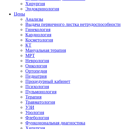
Хирургия
Эндокринология
Цены
Анализы
Выдача первичного листка нетрудоспособности
Гинекология
Кардиология
Косметология
КТ
Мануальная терапия
МРТ
Неврология
Онкология
Ортопедия
Педиатрия
Процедурный кабинет
Психология
Пульмонология
Терапия
Травматология
УЗИ
Урология
Флебология
Функциональная диагностика
Хирургия