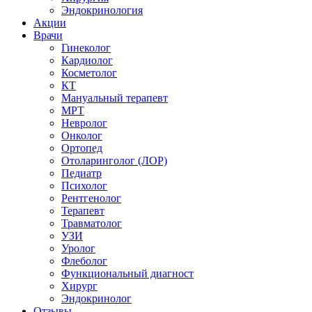
Эндокринология
Акции
Врачи
Гинеколог
Кардиолог
Косметолог
КТ
Мануальный терапевт
МРТ
Невролог
Онколог
Ортопед
Отоларинголог (ЛОР)
Педиатр
Психолог
Рентгенолог
Терапевт
Травматолог
УЗИ
Уролог
Флеболог
Функциональный диагност
Хирург
Эндокринолог
Отзывы