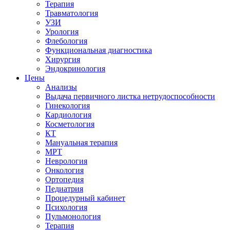
Терапия
Травматология
УЗИ
Урология
Флебология
Функциональная диагностика
Хирургия
Эндокринология
Цены
Анализы
Выдача первичного листка нетрудоспособности
Гинекология
Кардиология
Косметология
КТ
Мануальная терапия
МРТ
Неврология
Онкология
Ортопедия
Педиатрия
Процедурный кабинет
Психология
Пульмонология
Терапия