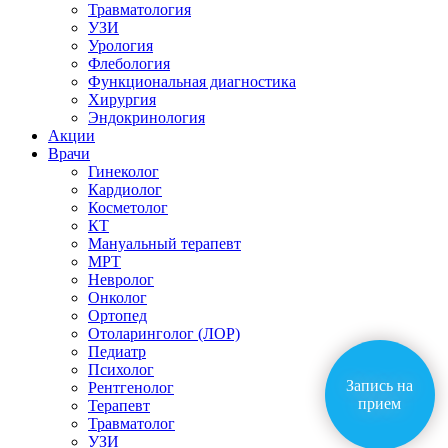
Травматология
УЗИ
Урология
Флебология
Функциональная диагностика
Хирургия
Эндокринология
Акции
Врачи
Гинеколог
Кардиолог
Косметолог
КТ
Мануальный терапевт
МРТ
Невролог
Онколог
Ортопед
Отоларинголог (ЛОР)
Педиатр
Психолог
Запись на
Рентгенолог
прием
Терапевт
Травматолог
УЗИ