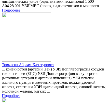
лимфатических узлов (одна анатомическая зона) 1 500
А04.28.001
УЗИ
МВС (почек, надпочечников и мочевого ...
Подробнее
Товмасян Абраам Хачатурович
... конечностей (артерий ,вен)
УЗИ
Допплерография сосудов
головы и шеи (БЦС)
УЗИ
Допплерография в акушерстве
(маточные артерии и артерии пуповины)
УЗИ
печени
,
желчного пузыря и желчных протоков, поджелудочной
железы, селезенки
УЗИ
щитовидной железы, слюной железы,
молочной железы, мягких ...
Подробнее